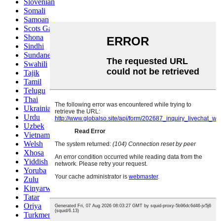
Slovenian
Somali
Samoan
Scots Gaelic
Shona
Sindhi
Sundanese
Swahili
Tajik
Tamil
Telugu
Thai
Ukrainian
Urdu
Uzbek
Vietnamese
Welsh
Xhosa
Yiddish
Yoruba
Zulu
Kinyarwanda
Tatar
Oriya
Turkmen