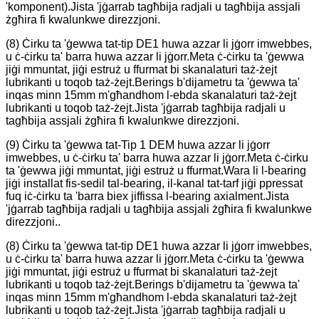
'komponent).Jista 'jġarrab tagħbija radjali u tagħbija assjali
żgħira fi kwalunkwe direzzjoni.
(8) Ċirku ta 'ġewwa tat-tip DE1 huwa azzar li jġorr imwebbes,
u ċ-ċirku ta' barra huwa azzar li jġorr.Meta ċ-ċirku ta 'ġewwa
jiġi mmuntat, jiġi estruż u ffurmat bi skanalaturi taż-żejt
lubrikanti u toqob taż-żejt.Berings b'dijametru ta 'ġewwa ta'
inqas minn 15mm m'għandhom l-ebda skanalaturi taż-żejt
lubrikanti u toqob taż-żejt.Jista 'jġarrab tagħbija radjali u
tagħbija assjali żgħira fi kwalunkwe direzzjoni.
(9) Ċirku ta 'ġewwa tat-Tip 1 DEM huwa azzar li jġorr
imwebbes, u ċ-ċirku ta' barra huwa azzar li jġorr.Meta ċ-ċirku
ta 'ġewwa jiġi mmuntat, jiġi estruż u ffurmat.Wara li l-bearing
jiġi installat fis-sedil tal-bearing, il-kanal tat-tarf jiġi ppressat
fuq iċ-ċirku ta 'barra biex jiffissa l-bearing axialment.Jista
'jġarrab tagħbija radjali u tagħbija assjali żgħira fi kwalunkwe
direzzjoni..
(8) Ċirku ta 'ġewwa tat-tip DE1 huwa azzar li jġorr imwebbes,
u ċ-ċirku ta' barra huwa azzar li jġorr.Meta ċ-ċirku ta 'ġewwa
jiġi mmuntat, jiġi estruż u ffurmat bi skanalaturi taż-żejt
lubrikanti u toqob taż-żejt.Berings b'dijametru ta 'ġewwa ta'
inqas minn 15mm m'għandhom l-ebda skanalaturi taż-żejt
lubrikanti u toqob taż-żejt.Jista 'jġarrab tagħbija radjali u