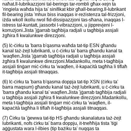
naħat.Il-lubrikazzjoni tal-berings tar-rombli għax-xejn ta
'ringiela waħda hija ta' sinifikat kbir għall-bearing.Il-lubrikant
fil-bearing jista 'mhux biss inaqqas ir-reżistenza tal-frizzjoni,
iżda wkoll ikollu rwol fid-dissipazzjoni tas-sħana, inaqqas l-
istress tal-kuntatt, jassorbi l-vibrazzjoni, u jipprevjeni l-
korrużjoni.Jista 'jġarrab tagħbija radjali u tagħbija assjali
żgħira fi kwalunkwe direzzjoni.
(5) Iċ-ċirku ta 'barra b'qasma waħda tat-tip ESN għandu
kanal taż-żejt lubrikanti, u ċ-ċirku ta' barra għandu kanal ta
'waqfien.Jista 'jġarrab tagħbija radjali u tagħbija assjali
żgħira fi kwalunkwe direzzjoni.Madankollu, meta t-tagħbija
assjali tinġarr miċ-ċirku ta 'waqfien, il-kapaċità tagħha li tiflaħ
it-tagħbija assjali titnaqqas.
(6) Iċ-ċirku ta 'barra b'qasma doppja tat-tip XSN (ċirku ta'
barra maqsum) għandu kanal taż-żejt lubrikanti, u ċ-ċirku ta
'barra għandu kanal ta' waqfien.Jista 'jġarrab tagħbija radjali
u tagħbija assjali żgħira fi kwalunkwe direzzjoni.Madankollu,
meta t-tagħbija assjali tinġarr miċ-ċirku ta 'waqfien, il-
kapaċità tagħha li tiflaħ it-tagħbija assjali titnaqqas.
(7) Ċirku ta 'ġewwa tat-tip HS għandu skanalatura taż-żejt
lubrikanti, nofs ċirku ta' barra doppju, it-tneħħija tista 'tiġi
aġġustata wara l-ilbies (tip bażiku ta' nuqqas ta