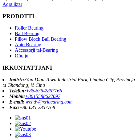
Aqra iktar
PRODOTTI
Roller Bearing
Ball Bearing
Pillow Block Ball Bearing
Auto Bearing
Aċċessorji tal-Bearing
Oħrajn
IKKUNTATTJANI
Indirizz:
Yan Dian Town Industrial Park, Linqing City, Provinċja
ta 'Shandong, iċ-Ċina
Telefon:
+86-635-2857766
Mobbli:
+8615588627097
E-mail:
wendy@xrlbearing.com
Fax:
+86-635-2857768