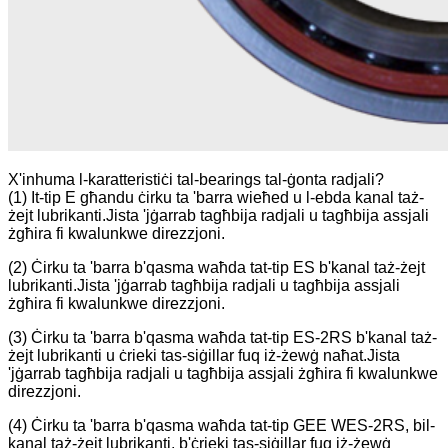
X'inhuma l-karatteristiċi tal-bearings tal-ġonta radjali?
(1) It-tip E għandu ċirku ta 'barra wieħed u l-ebda kanal taż-
żejt lubrikanti.Jista 'jġarrab tagħbija radjali u tagħbija assjali
żgħira fi kwalunkwe direzzjoni.
(2) Ċirku ta 'barra b'qasma waħda tat-tip ES b'kanal taż-żejt
lubrikanti.Jista 'jġarrab tagħbija radjali u tagħbija assjali
żgħira fi kwalunkwe direzzjoni.
(3) Ċirku ta 'barra b'qasma waħda tat-tip ES-2RS b'kanal taż-
żejt lubrikanti u ċrieki tas-siġillar fuq iż-żewġ naħat.Jista
'jġarrab tagħbija radjali u tagħbija assjali żgħira fi kwalunkwe
direzzjoni.
(4) Ċirku ta 'barra b'qasma waħda tat-tip GEE WES-2RS, bil-
kanal taż-żejt lubrikanti, b'ċrieki tas-siġillar fuq iż-żewġ