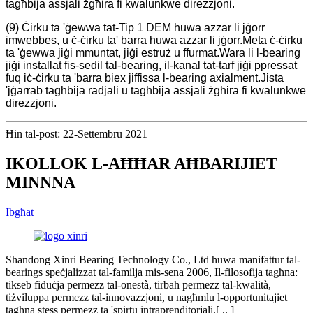
tagħbija assjali żgħira fi kwalunkwe direzzjoni.
(9) Ċirku ta 'ġewwa tat-Tip 1 DEM huwa azzar li jġorr
imwebbes, u ċ-ċirku ta' barra huwa azzar li jġorr.Meta ċ-ċirku
ta 'ġewwa jiġi mmuntat, jiġi estruż u ffurmat.Wara li l-bearing
jiġi installat fis-sedil tal-bearing, il-kanal tat-tarf jiġi ppressat
fuq iċ-ċirku ta 'barra biex jiffissa l-bearing axialment.Jista
'jġarrab tagħbija radjali u tagħbija assjali żgħira fi kwalunkwe
direzzjoni.
Ħin tal-post: 22-Settembru 2021
IKOLLOK L-AĦĦAR AĦBARIJIET
MINNNA
Ibgħat
Shandong Xinri Bearing Technology Co., Ltd huwa manifattur tal-
bearings speċjalizzat tal-familja mis-sena 2006, Il-filosofija tagħna:
tikseb fiduċja permezz tal-onestà, tirbaħ permezz tal-kwalità,
tiżviluppa permezz tal-innovazzjoni, u nagħmlu l-opportunitajiet
tagħna stess permezz ta 'spirtu intraprenditorjali.[ .. ]