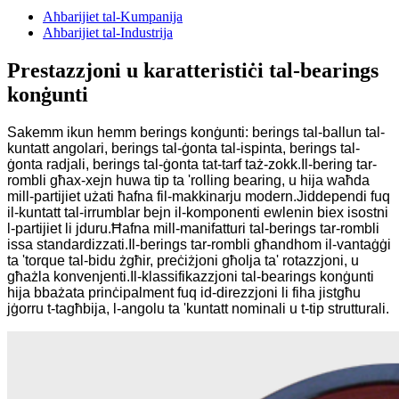
Aħbarijiet tal-Kumpanija
Aħbarijiet tal-Industrija
Prestazzjoni u karatteristiċi tal-bearings
konġunti
Sakemm ikun hemm berings konġunti: berings tal-ballun tal-
kuntatt angolari, berings tal-ġonta tal-ispinta, berings tal-
ġonta radjali, berings tal-ġonta tat-tarf taż-zokk.Il-bering tar-
rombli għax-xejn huwa tip ta 'rolling bearing, u hija waħda
mill-partijiet użati ħafna fil-makkinarju modern.Jiddependi fuq
il-kuntatt tal-irrumblar bejn il-komponenti ewlenin biex isostni
l-partijiet li jduru.Ħafna mill-manifatturi tal-berings tar-rombli
issa standardizzati.Il-berings tar-rombli għandhom il-vantaġġi
ta 'torque tal-bidu żgħir, preċiżjoni għolja ta' rotazzjoni, u
għażla konvenjenti.Il-klassifikazzjoni tal-bearings konġunti
hija bbażata prinċipalment fuq id-direzzjoni li fiha jistgħu
jġorru t-tagħbija, l-angolu ta 'kuntatt nominali u t-tip strutturali.