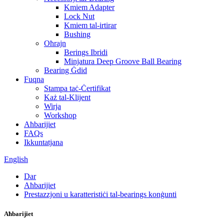
Kmiem Adapter
Lock Nut
Kmiem tal-irtirar
Bushing
Oħrajn
Berings Ibridi
Minjatura Deep Groove Ball Bearing
Bearing Ġdid
Fuqna
Stampa taċ-Ċertifikat
Każ tal-Klijent
Wirja
Workshop
Aħbarijiet
FAQs
Ikkuntatjana
English
Dar
Aħbarijiet
Prestazzjoni u karatteristiċi tal-bearings konġunti
Aħbarijiet