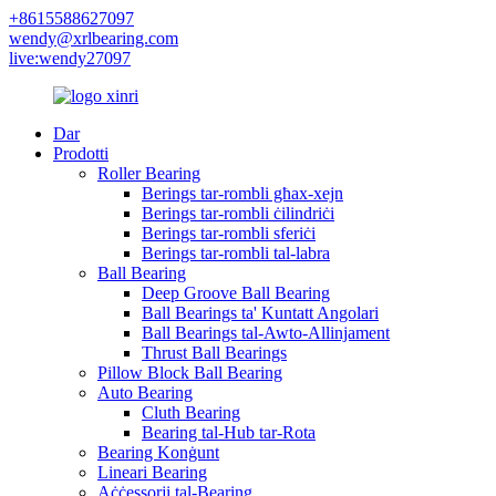
+8615588627097
wendy@xrlbearing.com
live:wendy27097
Dar
Prodotti
Roller Bearing
Berings tar-rombli għax-xejn
Berings tar-rombli ċilindriċi
Berings tar-rombli sferiċi
Berings tar-rombli tal-labra
Ball Bearing
Deep Groove Ball Bearing
Ball Bearings ta' Kuntatt Angolari
Ball Bearings tal-Awto-Allinjament
Thrust Ball Bearings
Pillow Block Ball Bearing
Auto Bearing
Cluth Bearing
Bearing tal-Hub tar-Rota
Bearing Konġunt
Lineari Bearing
Aċċessorji tal-Bearing