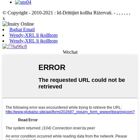
© Copyright - 2010-2021 : Id-Drittijiet kollha Riżervati.
- , , , , , ,
x
Ibgħat Email
Wendy-XRL li jkollhom
Wendy-XRL li jkollhom
Wechat