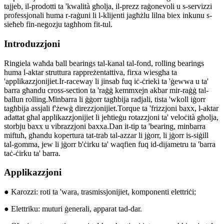
tajjeb, il-prodotti ta 'kwalità għolja, il-prezz raġonevoli u s-servizzi
professjonali huma r-raġuni li l-klijenti jagħżlu lilna biex inkunu s-
sieħeb fin-negozju tagħhom fit-tul.
Introduzzjoni
Ringiela waħda ball bearings tal-kanal tal-fond, rolling bearings
huma l-aktar struttura rappreżentattiva, firxa wiesgħa ta
'applikazzjonijiet.Ir-raceway li jinsab fuq iċ-ċrieki ta 'ġewwa u ta'
barra għandu cross-section ta 'raġġ kemmxejn akbar mir-raġġ tal-
ballun rolling.Minbarra li ġġorr tagħbija radjali, tista 'wkoll iġorr
tagħbija assjali f'żewġ direzzjonijiet.Torque ta 'frizzjoni baxx, l-aktar
adattat għal applikazzjonijiet li jeħtieġu rotazzjoni ta' veloċità għolja,
storbju baxx u vibrazzjoni baxxa.Dan it-tip ta 'bearing, minbarra
miftuħ, għandu kopertura tat-trab tal-azzar li jġorr, li jġorr is-siġill
tal-gomma, jew li jġorr b'ċirku ta' waqfien fuq id-dijametru ta 'barra
taċ-ċirku ta' barra.
Applikazzjoni
● Karozzi: roti ta 'wara, trasmissjonijiet, komponenti elettriċi;
● Elettriku: muturi ġenerali, apparat tad-dar.