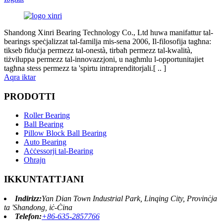
Shandong Xinri Bearing Technology Co., Ltd huwa manifattur tal-
bearings speċjalizzat tal-familja mis-sena 2006, Il-filosofija tagħna:
tikseb fiduċja permezz tal-onestà, tirbaħ permezz tal-kwalità,
tiżviluppa permezz tal-innovazzjoni, u nagħmlu l-opportunitajiet
tagħna stess permezz ta 'spirtu intraprenditorjali.[ .. ]
Aqra iktar
PRODOTTI
Roller Bearing
Ball Bearing
Pillow Block Ball Bearing
Auto Bearing
Aċċessorji tal-Bearing
Oħrajn
IKKUNTATTJANI
Indirizz:
Yan Dian Town Industrial Park, Linqing City, Provinċja
ta 'Shandong, iċ-Ċina
Telefon:
+86-635-2857766