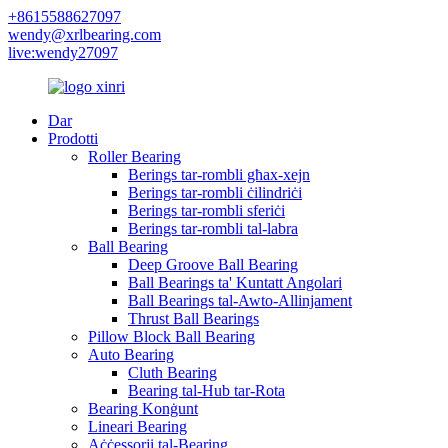
+8615588627097
wendy@xrlbearing.com
live:wendy27097
Dar
Prodotti
Roller Bearing
Berings tar-rombli għax-xejn
Berings tar-rombli ċilindriċi
Berings tar-rombli sferiċi
Berings tar-rombli tal-labra
Ball Bearing
Deep Groove Ball Bearing
Ball Bearings ta' Kuntatt Angolari
Ball Bearings tal-Awto-Allinjament
Thrust Ball Bearings
Pillow Block Ball Bearing
Auto Bearing
Cluth Bearing
Bearing tal-Hub tar-Rota
Bearing Konġunt
Lineari Bearing
Aċċessorji tal-Bearing