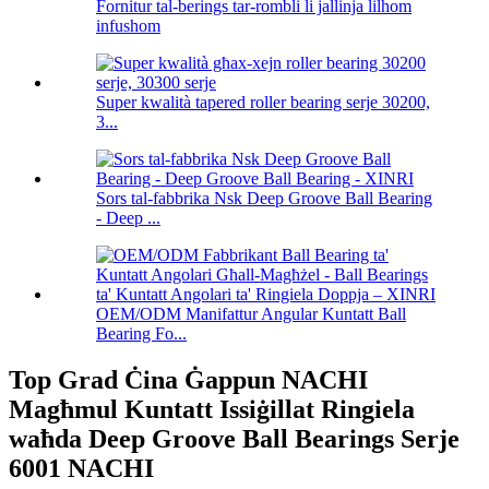
Fornitur tal-berings tar-rombli li jallinja lilhom
infushom
Super kwalità tapered roller bearing serje 30200,
3...
Sors tal-fabbrika Nsk Deep Groove Ball Bearing
- Deep ...
OEM/ODM Manifattur Angular Kuntatt Ball
Bearing Fo...
Top Grad Ċina Ġappun NACHI
Magħmul Kuntatt Issiġillat Ringiela
waħda Deep Groove Ball Bearings Serje
6001 NACHI