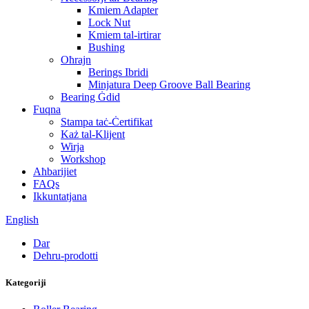
Kmiem Adapter
Lock Nut
Kmiem tal-irtirar
Bushing
Oħrajn
Berings Ibridi
Minjatura Deep Groove Ball Bearing
Bearing Ġdid
Fuqna
Stampa taċ-Ċertifikat
Każ tal-Klijent
Wirja
Workshop
Aħbarijiet
FAQs
Ikkuntatjana
English
Dar
Dehru-prodotti
Kategoriji