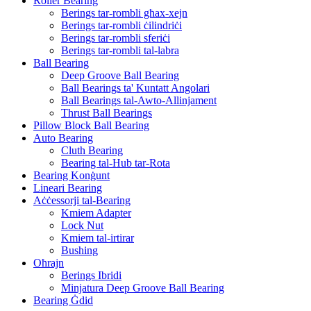
Roller Bearing
Berings tar-rombli għax-xejn
Berings tar-rombli ċilindriċi
Berings tar-rombli sferiċi
Berings tar-rombli tal-labra
Ball Bearing
Deep Groove Ball Bearing
Ball Bearings ta' Kuntatt Angolari
Ball Bearings tal-Awto-Allinjament
Thrust Ball Bearings
Pillow Block Ball Bearing
Auto Bearing
Cluth Bearing
Bearing tal-Hub tar-Rota
Bearing Konġunt
Lineari Bearing
Aċċessorji tal-Bearing
Kmiem Adapter
Lock Nut
Kmiem tal-irtirar
Bushing
Oħrajn
Berings Ibridi
Minjatura Deep Groove Ball Bearing
Bearing Ġdid