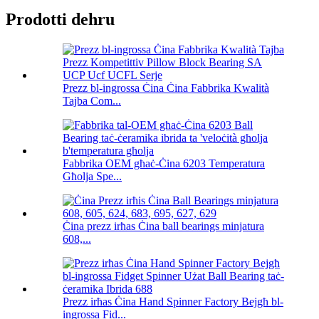
Prodotti dehru
Prezz bl-ingrossa Ċina Ċina Fabbrika Kwalità
Tajba Com...
Fabbrika OEM għaċ-Ċina 6203 Temperatura
Għolja Spe...
Ċina prezz irħas Ċina ball bearings minjatura
608,...
Prezz irħas Ċina Hand Spinner Factory Bejgħ bl-
ingrossa Fid...