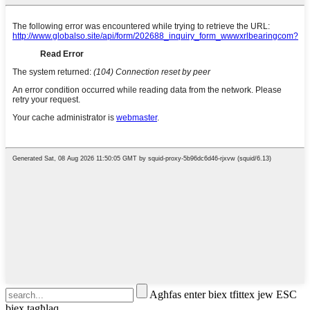
Agħfas enter biex tfittex jew ESC
biex tagħlaq