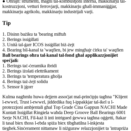
● Oħrajn: strumenti, magni tal-kombustjoni interna, makkinarju tal-
kostruzzjoni, vetturi ferrovjarji, makkinarju għall-immaniġġjar,
makkinarju agrikolu, makkinarju industrijali varji.
Tip
1. Disinn bażiku ta 'bearing miftuħ
2. Berings issiġillati
3. Unità tal-ġarr ICOS issiġillat biż-żejt
4. Bearing bil-kanal ta 'waqfien, bi jew mingħajr ċirku ta' waqfien
Ball bearings oħra tal-kanal tal-fond għal applikazzjonijiet
speċjali:
1. Berings taċ-ċeramika ibridi
2. Berings iżolati elettrikament
3. Berings ta 'temperatura għolja
4. Berings taż-żejt solidu
5. Sensor li jġorr
Kulma nagħmlu huwa dejjem assoċjat mal-prinċipju tagħna "Klijent
l-ewwel, Trust l-ewwel, jiddedika fuq l-ippakkjar tal-ikel u l-
protezzjoni ambjentali għal Top Grade Ċina Ġappun NACHI Made
Kuntatt Issiġillat Ringiela waħda Deep Groove Ball Bearings 6001
Serje NACHI, Fil-każ li inti intrigued ġewwa tagħna oġġetti, ftakar
li tasal biex tħoss l-ebda spiża biex tibgħatilna l-inkjesta
tiegħek.Sinċerament nittamaw li niżguraw relazzjonijiet ta 'intrapriża