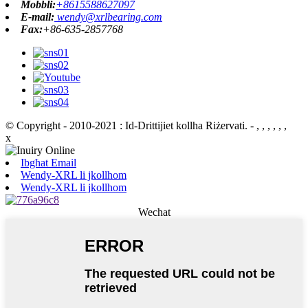
Mobbli:
+8615588627097
E-mail:
wendy@xrlbearing.com
Fax:
+86-635-2857768
© Copyright - 2010-2021 : Id-Drittijiet kollha Riżervati.
- , , , , , ,
x
Ibgħat Email
Wendy-XRL li jkollhom
Wendy-XRL li jkollhom
Wechat