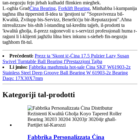
tan-negozju fejn jirbaħ kulħadd flimkien miegħek.
L-ogħla Grad
Ċina Bearing
,
Forklift Bearing
, Minħabba l-kumpanija
tagħna ilha tippersisti fl-idea ta 'ġestjoni ta' "Sopravivenza bil-
Kwalità, Żvilupp bis-Servizz, Benefiċċju bir-Reputazzjoni".Aħna
nirrealizzaw bis-sħiħ l-istanding tal-kreditu tajjeb, il-prodotti ta
'kwalità għolja, il-prezz raġonevoli u s-servizzi professjonali huma r-
raġuni li l-klijenti jagħżlu lilna biex inkunu s-sieħeb fin-negozju
tagħhom fit-tul.
Preċedenti:
Prezz ta 'Skont iċ-Ċina 17.5 Pulzier Lazy Susan
Swivel Turntable Ball Bearing f'Prestazzjoni Tajba
Li jmiss:
Fabbrika magħmula hot-sale Ċina SKF W61903-2z
Stainless Steel Deep Groove Ball Bearing W 61903-2z Bearing
Daqs: 17X30X7mm
Kategoriji tal-prodotti
Fabbrika Personalizzata Ċina