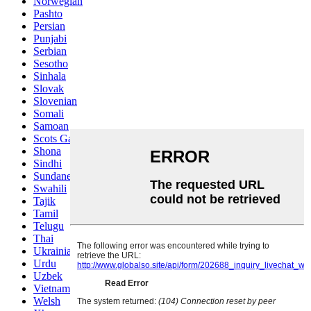
Norwegian
Pashto
Persian
Punjabi
Serbian
Sesotho
Sinhala
Slovak
Slovenian
Somali
Samoan
Scots Gaelic
Shona
Sindhi
Sundanese
Swahili
Tajik
Tamil
Telugu
Thai
Ukrainian
Urdu
Uzbek
Vietnamese
Welsh