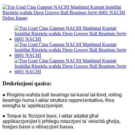
Deskrizzjoni qasira:
● Ringiela waħda ball bearings tal-kanal tal-fond, rolling
bearings huma l-aktar struttura rappreżentattiva, firxa
wiesgħa ta 'applikazzjonijiet.
● Torque ta 'frizzjoni baxx, l-aktar adattat għal
applikazzjonijiet li jeħtieġu rotazzjoni ta' veloċità għolja,
ħsejjes baxxi u vibrazzjoni baxxa.