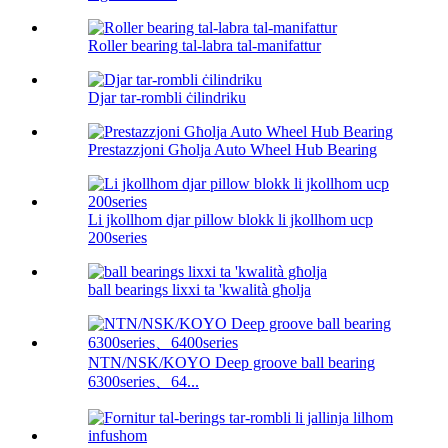
Roller bearing tal-labra tal-manifattur
Djar tar-rombli ċilindriku
Prestazzjoni Għolja Auto Wheel Hub Bearing
Li jkollhom djar pillow blokk li jkollhom ucp
200series
ball bearings lixxi ta 'kwalità għolja
NTN/NSK/KOYO Deep groove ball bearing
6300series、64...