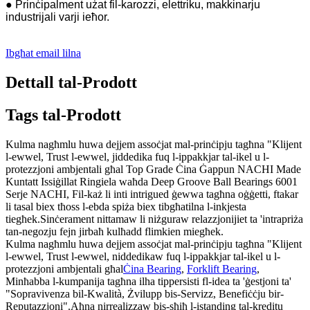
● Prinċipalment użat fil-karozzi, elettriku, makkinarju
industrijali varji ieħor.
Ibgħat email lilna
Dettall tal-Prodott
Tags tal-Prodott
Kulma nagħmlu huwa dejjem assoċjat mal-prinċipju tagħna "Klijent
l-ewwel, Trust l-ewwel, jiddedika fuq l-ippakkjar tal-ikel u l-
protezzjoni ambjentali għal Top Grade Ċina Ġappun NACHI Made
Kuntatt Issiġillat Ringiela waħda Deep Groove Ball Bearings 6001
Serje NACHI, Fil-każ li inti intrigued ġewwa tagħna oġġetti, ftakar
li tasal biex tħoss l-ebda spiża biex tibgħatilna l-inkjesta
tiegħek.Sinċerament nittamaw li niżguraw relazzjonijiet ta 'intrapriża
tan-negozju fejn jirbaħ kulħadd flimkien miegħek.
Kulma nagħmlu huwa dejjem assoċjat mal-prinċipju tagħna "Klijent
l-ewwel, Trust l-ewwel, niddedikaw fuq l-ippakkjar tal-ikel u l-
protezzjoni ambjentali għal
Ċina Bearing
,
Forklift Bearing
,
Minħabba l-kumpanija tagħna ilha tippersisti fl-idea ta 'ġestjoni ta'
"Sopravivenza bil-Kwalità, Żvilupp bis-Servizz, Benefiċċju bir-
Reputazzjoni".Aħna nirrealizzaw bis-sħiħ l-istanding tal-kreditu